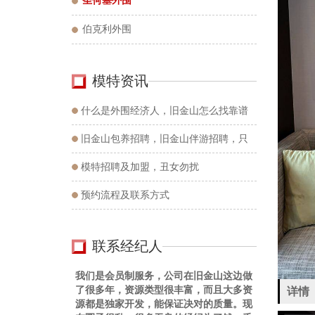
圣何塞外围
伯克利外围
模特资讯
什么是外围经济人，旧金山怎么找靠谱
的外围圈经纪人？
旧金山包养招聘，旧金山伴游招聘，只
招在校学生或有正当工作的。
模特招聘及加盟，丑女勿扰
预约流程及联系方式
联系经纪人
我们是会员制服务，公司在旧金山这边做
了很多年，资源类型很丰富，而且大多资
详情
源都是独家开发，能保证决对的质量。现