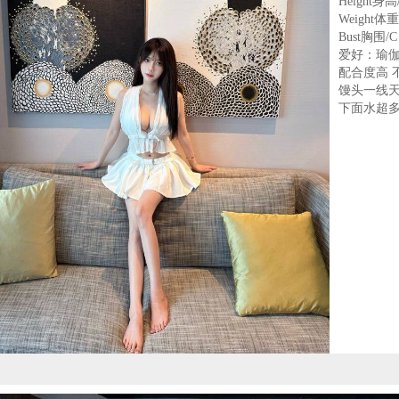
Height身高
Weight体重
Bust胸围/C
爱好：瑜伽
配合度高 
馒头一线天
下面水超