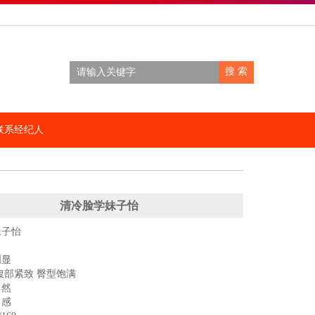
搜 索
联系经纪人
清冷脸学妹子怡
妹子怡
明显
腹部紧致 臀型饱满
自然
尚感