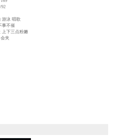
/169
/92
 游泳 唱歌
不事不催
 上下三点粉嫩
多会夹