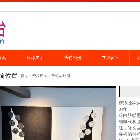
资讯
资源展示
模特相册
在线留言
前位置
首页
>
资源展示
>
圣何塞外围
清冷脸学
04年
冷白肤感
细腰线条 
腿型修长
穿搭偏时