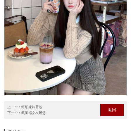
上一个：
纤细辣妹菁晗
返回
下一个：
氛围感女友瑾悠