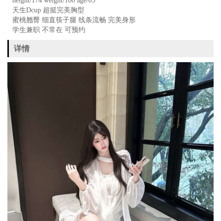
height/174 weight/100 age/05
天生Dcup 超挺完美胸型
蜜桃翘臀 细直筷子腿 线条流畅 完美身形
学生兼职 不常在 可预约
详情