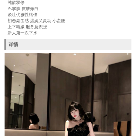
纯欲双修
巴掌脸 皮肤嫩白
谈吐优雅性格佳
初恋氛围感 温婉又灵动 小蛮腰
上下粉嫩 服务意识强
新人第一次下水
详情