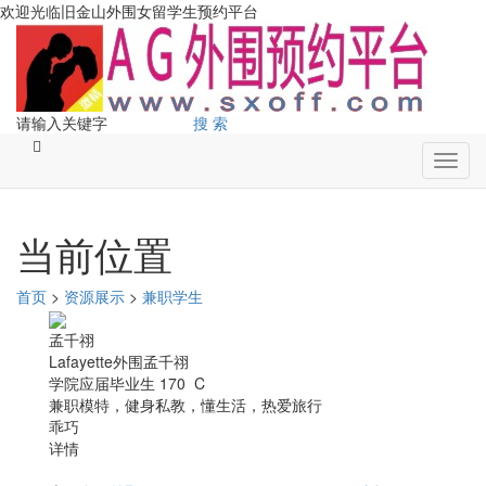
欢迎光临旧金山外围女留学生预约平台
搜 索
Toggl
navig
当前位置
首页
>
资源展示
>
兼职学生
孟千祤
Lafayette外围孟千祤
学院应届毕业生 170 C
兼职模特，健身私教，懂生活，热爱旅行
乖巧
详情